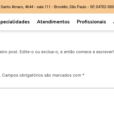
. Santo Amaro, 4644 - sala 111 - Brooklin, São Paulo - SP, 04702-000
specialidades
Atendimentos
Profissionais
iro post. Edite-o ou exclua-o, e então comece a escrever!
.
Campos obrigatórios são marcados com
*