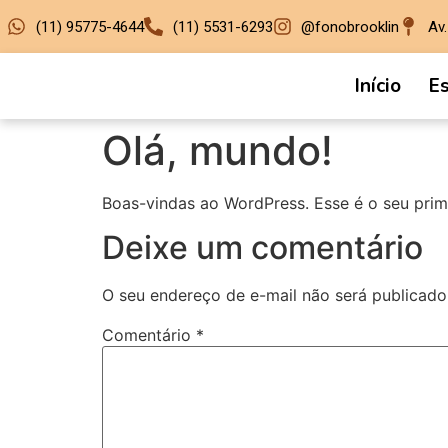
(11) 95775-4644
(11) 5531-6293
@fonobrooklin
Av
Início
E
Olá, mundo!
Boas-vindas ao WordPress. Esse é o seu prime
Deixe um comentário
O seu endereço de e-mail não será publicado
Comentário
*